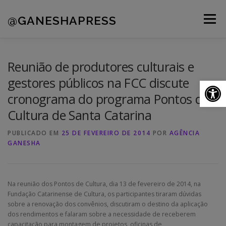
Pular
para
@GANESHAPRESS
Menu
o
conteúdo
A AGÊNCIA
CLIENTES
PORTFÓLIO
Reunião de produtores culturais e
gestores públicos na FCC discute
Ab
cronograma do programa Pontos de
NOVIDADES
CONTATOS
Cultura de Santa Catarina
PUBLICADO EM
25 DE FEVEREIRO DE 2014
POR
AGÊNCIA
GANESHA
Na reunião dos Pontos de Cultura, dia 13 de fevereiro de 2014, na
Fundação Catarinense de Cultura, os participantes tiraram dúvidas
sobre a renovação dos convênios, discutiram o destino da aplicação
dos rendimentos e falaram sobre a necessidade de receberem
capacitação para montagem de projetos, oficinas de