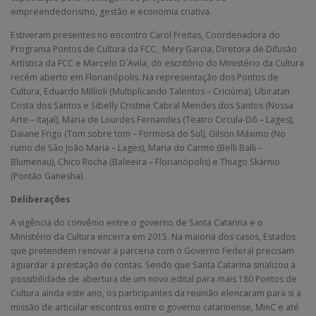
empreendedorismo, gestão e economia criativa.
Estiveram presentes no encontro Carol Freitas, Coordenadora do
Programa Pontos de Cultura da FCC, Mery Garcia, Diretora de Difusão
Artística da FCC e Marcelo D´Avila, do escritório do Ministério da Cultura
recém aberto em Florianópolis. Na representação dos Pontos de
Cultura, Eduardo Millioli (Multiplicando Talentos – Criciúma), Ubiratan
Costa dos Santos e Sibelly Cristine Cabral Mendes dos Santos (Nossa
Arte – Itajaí), Maria de Lourdes Fernandes (Teatro Circula-Dô – Lages),
Daiane Frigo (Tom sobre tom – Formosa do Sul), Gilson Máximo (No
rumo de São João Maria – Lages), Maria do Carmo (Belli Balli –
Blumenau), Chico Rocha (Baleeira – Florianópolis) e Thiago Skárnio
(Pontão Ganesha).
Deliberações
A vigência do convênio entre o governo de Santa Catarina e o
Ministério da Cultura encerra em 2015. Na maioria dos casos, Estados
que pretendem renovar a parceria com o Governo Federal precisam
aguardar a prestação de contas. Sendo que Santa Catarina sinalizou a
possibilidade de abertura de um novo edital para mais 180 Pontos de
Cultura ainda este ano, os participantes da reunião elencaram para si a
missão de articular encontros entre o governo catarinense, MinC e até