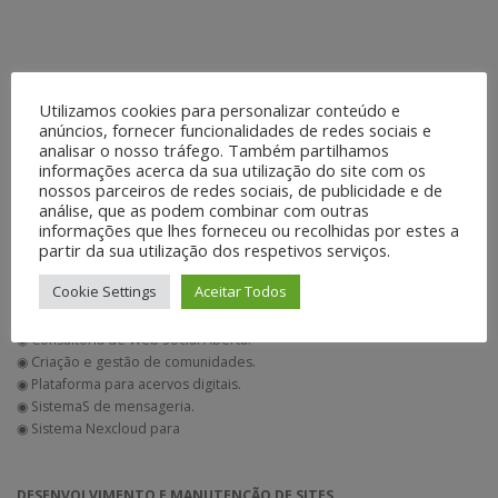
Utilizamos cookies para personalizar conteúdo e
anúncios, fornecer funcionalidades de redes sociais e
analisar o nosso tráfego. Também partilhamos
informações acerca da sua utilização do site com os
nossos parceiros de redes sociais, de publicidade e de
análise, que as podem combinar com outras
informações que lhes forneceu ou recolhidas por estes a
partir da sua utilização dos respetivos serviços.
Cookie Settings
Aceitar Todos
AUTONOMIA DIGITAL
◉ Consultoria de Web Social Aberta.
◉ Criação e gestão de comunidades.
◉ Plataforma para acervos digitais.
◉ SistemaS de mensageria.
◉ Sistema Nexcloud para
DESENVOLVIMENTO E MANUTENÇÃO DE SITES