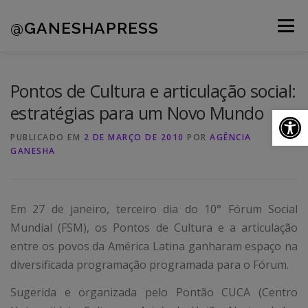
Pular
para
@GANESHAPRESS
Menu
o
conteúdo
A AGÊNCIA
CLIENTES
PORTFÓLIO
Pontos de Cultura e articulação social:
estratégias para um Novo Mundo
Ab
NOVIDADES
CONTATOS
PUBLICADO EM
2 DE MARÇO DE 2010
POR
AGÊNCIA
GANESHA
Em 27 de janeiro, terceiro dia do 10° Fórum Social
Mundial (FSM), os Pontos de Cultura e a articulação
entre os povos da América Latina ganharam espaço na
diversificada programação programada para o Fórum.
Sugerida e organizada pelo Pontão CUCA (Centro