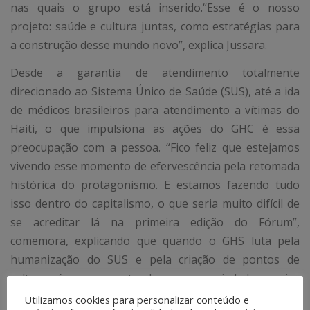
nas quais o grupo está inserido.“Esse é o nosso
projeto: saúde e cultura juntas, como estratégias para
a construção desse mundo novo”, explica Jussara.
Desde a garantia de atendimento totalmente
direcionado ao Sistema Único de Saúde (SUS), até a ida
de médicos brasileiros para atendimento a vítimas do
Haiti, o que impulsiona as ações do GHC é essa
preocupação com a pessoa. “Fico feliz que estejamos
vivendo esse momento de efervescência pela retomada
histórica do protagonismo. E estamos fazendo tudo
isso dentro do capitalismo, o que seria muito difícil de
se acreditar lá na primeira edição do Fórum”,
comemora, explicando que quando o GHS luta pela
humanização do SUS e pela criação de pontos de
cultura, é porque entende que a sociedade precisa
dessa proposta humana em contraponto ao desumano
Utilizamos cookies para personalizar conteúdo e