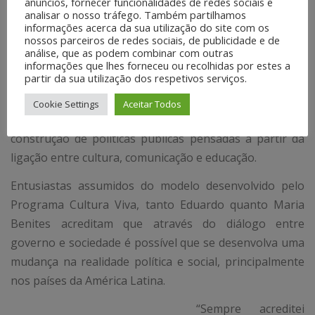
anúncios, fornecer funcionalidades de redes sociais e
do capitalismo.
analisar o nosso tráfego. Também partilhamos
informações acerca da sua utilização do site com os
SEMENTES DE UMA
nossos parceiros de redes sociais, de publicidade e de
NOVA SOCIEDADE
análise, que as podem combinar com outras
informações que lhes forneceu ou recolhidas por estes a
partir da sua utilização dos respetivos serviços.
Representantes não brasileiros na mesa do debate,
Eduardo Balan e Maria Benites reforçaram a idéia de
Cookie Settings
Aceitar Todos
que os Pontos de Cultura são um diferencial na
construção de políticas públicas pensadas a partir da
ligação entre cultura, comunicação e educação.
Entusiastas assumidos do modelo desenvolvido pelo
Programa Cultura Viva, tanto Eduardo quanto Maria
Benites acreditam que através do diálogo entre
governo e sociedade é possível que se desenvolva uma
mudança na realidade política e social, principalmente
nos países da América Latina.
“Sempre acreditei