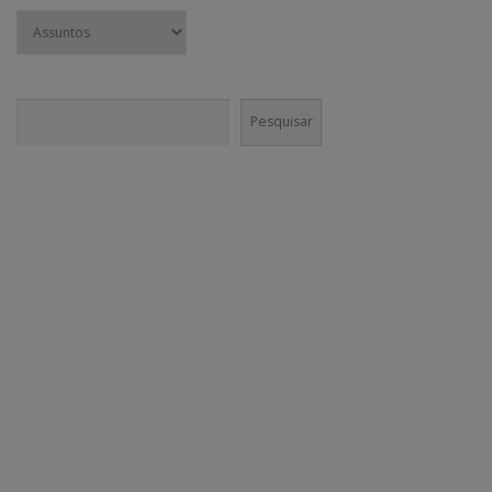
Pesquisar
Pesquisar
CONECTE-SE!
Em nossas mídias sociais você vai encontrar muito mais do que
conteúdo institucional. Nossa equipe é incentivada a divulgar agenda
cultural e boas práticas nos canais da @GaneshaPress.