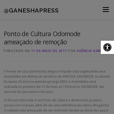
Pular
para
@GANESHAPRESS
Menu
o
conteúdo
A AGÊNCIA
CLIENTES
PORTFÓLIO
Ponto de Cultura Odomode
ameaçado de remoção
Ab
NOVIDADES
CONTATOS
PUBLICADO EM
11 DE MAIO DE 2011
POR
AGÊNCIA GANESHA
A Frente de Luta Quilombola, Negra e Popular está organizando uma
Assembléia em defesa do território do AFROSUL ODOMODE, localizado
há quase 30 anos na avenida ipiranga 3850. A Assembléia será
realizada no próximo dia 13 de maio as 19 horas no ODOMODE, dia
nacional de luta contra o Racismo.
O Afrosul Odomode é um Ponto de Cultura e desenvolve projetos
sociais com crianças, além de ser uma referência da cultura afrogaúcha.
O instituto está ameaçado de ser removido devido as obras da copa e