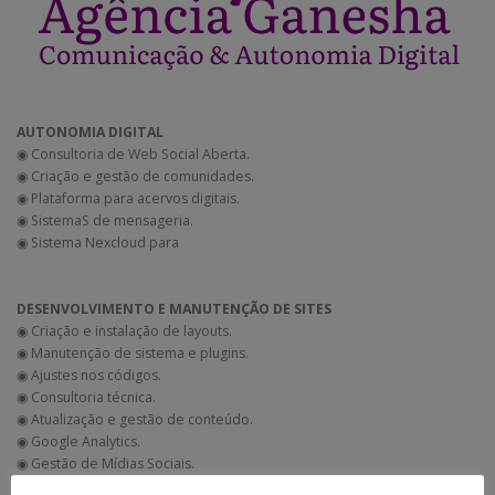
AUTONOMIA DIGITAL
◉ Consultoria de Web Social Aberta.
◉ Criação e gestão de comunidades.
◉ Plataforma para acervos digitais.
◉ SistemaS de mensageria.
◉ Sistema Nexcloud para
DESENVOLVIMENTO E MANUTENÇÃO DE SITES
◉ Criação e instalação de layouts.
◉ Manutenção de sistema e plugins.
◉ Ajustes nos códigos.
◉ Consultoria técnica.
◉ Atualização e gestão de conteúdo.
◉ Google Analytics.
◉ Gestão de Mídias Sociais.