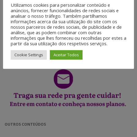
PRODUÇÃO DE CONTEÚDO
Utilizamos cookies para personalizar conteúdo e
◉ Elaboração de textos.
anúncios, fornecer funcionalidades de redes sociais e
analisar o nosso tráfego. Também partilhamos
◉ Nutrição de leads.
informações acerca da sua utilização do site com os
◉ Edição de e-books.
nossos parceiros de redes sociais, de publicidade e de
◉ Ilustração digital.
análise, que as podem combinar com outras
◉ Pacote de cards.
informações que lhes forneceu ou recolhidas por estes a
◉ Motion Graphics.
partir da sua utilização dos respetivos serviços.
◉ Web Vídeos.
◉ Jornalismo móvel.
Cookie Settings
Aceitar Todos
OUTROS CONTEÚDOS