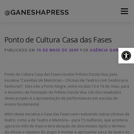
Pular
para
@GANESHAPRESS
Menu
o
conteúdo
A AGÊNCIA
CLIENTES
PORTFÓLIO
Ponto de Cultura Casa das Fases
Ab
PUBLICADO EM
15 DE MAIO DE 2009
POR
AGÊNCIA GANESHA
NOVIDADES
CONTATOS
Ponto de Cultura Casa das Fases recebe Prêmio Escola Viva, pela
iniciativa “Caixinhas de Memórias – Oficinas de Teatros com Senhoras e
Senhores”. Eles irão a Porto Alegre, entre os dias 13 e 16 de maio, para
o encontro de Formação do Prêmio Escola Viva. Um dos resultados
deste projeto é a apresentação de performances em escolas do
ensino fundamental.
Além desta iniciativa a Casa das Fases vem realizando outras oficinas de
teatro, como a de Teatro e Memória – para 15 mulheres, que acontece
agora no mês de maio e terá duração de dois meses. Após o término
da oficina o objetivo do grupo é montar e apresentar peça de teatro no