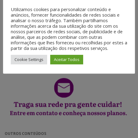
Utilizamos cookies para personalizar conteúdo e
PRODUÇÃO DE CONTEÚDO
anúncios, fornecer funcionalidades de redes sociais e
◉ Elaboração de textos.
analisar o nosso tráfego. Também partilhamos
◉ Nutrição de leads.
informações acerca da sua utilização do site com os
◉ Edição de e-books.
nossos parceiros de redes sociais, de publicidade e de
análise, que as podem combinar com outras
◉ Ilustração digital.
informações que lhes forneceu ou recolhidas por estes a
◉ Pacote de cards.
partir da sua utilização dos respetivos serviços.
◉ Motion Graphics.
◉ Web Vídeos.
Cookie Settings
Aceitar Todos
◉ Jornalismo móvel.
OUTROS CONTEÚDOS