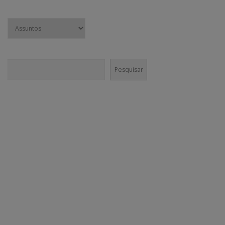
Pesquisar
Pesquisar
CONECTE-SE!
Em nossas mídias sociais você vai encontrar muito mais do que
conteúdo institucional. Nossa equipe é incentivada a divulgar agenda
cultural e boas práticas nos canais da @GaneshaPress.