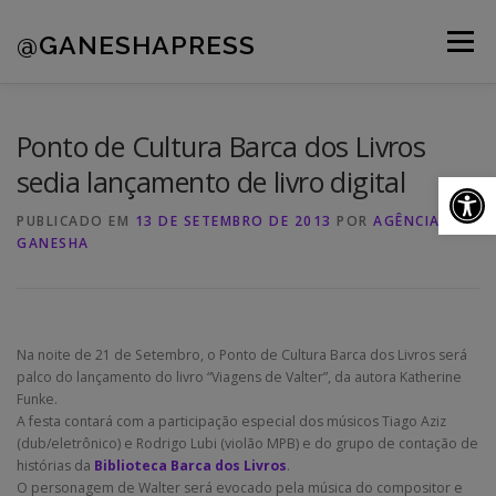
Pular
para
@GANESHAPRESS
Menu
o
conteúdo
A AGÊNCIA
CLIENTES
PORTFÓLIO
Ponto de Cultura Barca dos Livros
sedia lançamento de livro digital
Ab
NOVIDADES
CONTATOS
PUBLICADO EM
13 DE SETEMBRO DE 2013
POR
AGÊNCIA
GANESHA
Na noite de 21 de Setembro, o Ponto de Cultura Barca dos Livros será
palco do lançamento do livro “Viagens de Valter”, da autora Katherine
Funke.
A festa contará com a participação especial dos músicos Tiago Aziz
(dub/eletrônico) e Rodrigo Lubi (violão MPB) e do grupo de contação de
histórias da
Biblioteca Barca dos Livros
.
O personagem de Walter será evocado pela música do compositor e