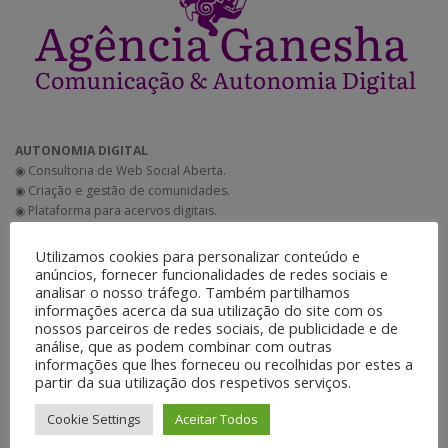
AUTONOMIA DIGITAL
◉ Consultoria de Web Social Aberta.
◉ Criação e gestão de comunidades.
◉ Plataforma para acervos digitais.
◉ SistemaS de mensageria.
◉ Sistema Nexcloud para
Utilizamos cookies para personalizar conteúdo e
anúncios, fornecer funcionalidades de redes sociais e
analisar o nosso tráfego. Também partilhamos
informações acerca da sua utilização do site com os
DESENVOLVIMENTO E MANUTENÇÃO DE SITES
nossos parceiros de redes sociais, de publicidade e de
◉ Criação e instalação de layouts.
análise, que as podem combinar com outras
◉ Manutenção de sistema e plugins.
informações que lhes forneceu ou recolhidas por estes a
◉ Ajustes nos códigos.
partir da sua utilização dos respetivos serviços.
◉ Consultoria técnica.
◉ Atualização e gestão de conteúdo.
Cookie Settings
Aceitar Todos
◉ Google Analytics.