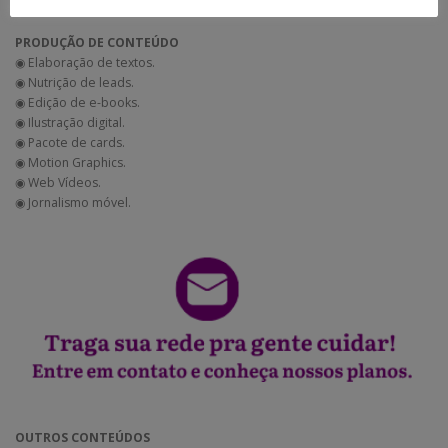
◉ Gestão de Mídias Sociais.
PRODUÇÃO DE CONTEÚDO
◉ Elaboração de textos.
◉ Nutrição de leads.
◉ Edição de e-books.
◉ Ilustração digital.
◉ Pacote de cards.
◉ Motion Graphics.
◉ Web Vídeos.
◉ Jornalismo móvel.
OUTROS CONTEÚDOS