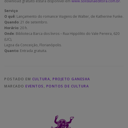
download gratuito estará disponível em
www.solislunaeditora.com.br
.
Serviço
O quê
: Lançamento do romance Viagens de Walter, de Katherine Funke.
Quando
: 21 de setembro.
Horário
: 20 h.
Onde
: Biblioteca Barca dos livros – Rua Hippólito do Vale Pereira, 620
(LIC),
Lagoa da Conceição, Florianópolis.
Quanto
: Entrada gratuita.
POSTADO EM
CULTURA
,
PROJETO GANESHA
MARCADO
EVENTOS
,
PONTOS DE CULTURA