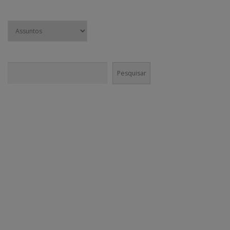
Pesquisar
Pesquisar
CONECTE-SE!
Em nossas mídias sociais você vai encontrar muito mais do que
conteúdo institucional. Nossa equipe é incentivada a divulgar agenda
cultural e boas práticas nos canais da @GaneshaPress.