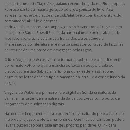
multiinstrumentista Tiago Aziz, baiano recém-chegado em Florianópolis.
Representante da mesma geração do protagonista do livro, Aziz
apresenta repertório autoral de dub/eletrônico com baixo distorcido,
computador, ukulêle e berimbau.
Rodrigo Lubi interpretará composições do baiano Dorival Caymmi em
arranjos de Baden Powell.Premiada nacionalmente pelo trabalho de
incentivo à leitura, há seis anos a Barca dos Livros atende a
interessados por literatura e realiza passeios de contação de histórias
no interior de uma barca em navegação pela Lagoa.
O livro Viagens de Walter vem no formato epub, que é bem diferente
do formato PDF, e no qual a mancha de texto se adapta à tela do
dispositivo em uso (tablet, smartphone ou e-reader), assim como
permite ao leitor definir o tipo e tamanho da letra – e a cor de fundo da
página.
Viagens de Walter é o primeiro livro digital da Solisluna Editora, da
Bahia, e marca também a estreia da Barca dos Livros como porto de
lançamento de publicações digitais.
Na noite de lançamento, o livro poderá ser visualizado pelo público por
meio de projeção, tablets, smartphones. Quem quiser também poderá
levar a publicação para casa em seu próprio pen drive. O link para