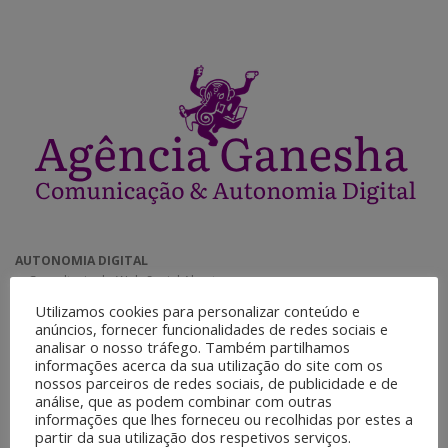
AUTONOMIA DIGITAL
◉ Consultoria de Web Social Aberta.
◉ Criação e gestão de comunidades.
Utilizamos cookies para personalizar conteúdo e
◉ Plataforma para acervos digitais.
anúncios, fornecer funcionalidades de redes sociais e
◉ SistemaS de mensageria.
analisar o nosso tráfego. Também partilhamos
◉ Sistema Nexcloud para
informações acerca da sua utilização do site com os
nossos parceiros de redes sociais, de publicidade e de
análise, que as podem combinar com outras
informações que lhes forneceu ou recolhidas por estes a
DESENVOLVIMENTO E MANUTENÇÃO DE SITES
partir da sua utilização dos respetivos serviços.
◉ Criação e instalação de layouts.