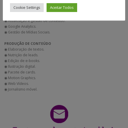
◉ Manutenção de sistema e plugins.
Cookie Settings
Aceitar Todos
◉ Ajustes nos códigos.
◉ Consultoria técnica.
◉ Atualização e gestão de conteúdo.
◉ Google Analytics.
◉ Gestão de Mídias Sociais.
PRODUÇÃO DE CONTEÚDO
◉ Elaboração de textos.
◉ Nutrição de leads.
◉ Edição de e-books.
◉ Ilustração digital.
◉ Pacote de cards.
◉ Motion Graphics.
◉ Web Vídeos.
◉ Jornalismo móvel.