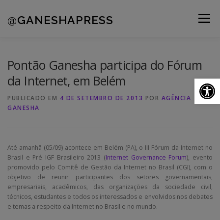
Pular
para
@GANESHAPRESS
Menu
o
conteúdo
A AGÊNCIA
CLIENTES
PORTFÓLIO
Pontão Ganesha participa do Fórum
da Internet, em Belém
Ab
NOVIDADES
CONTATOS
PUBLICADO EM
4 DE SETEMBRO DE 2013
POR
AGÊNCIA
GANESHA
Até amanhã (05/09) acontece em Belém (PA), o III Fórum da Internet no
Brasil e Pré IGF Brasileiro 2013 (
Internet Governance Forum
), evento
promovido pelo Comitê de Gestão da Internet no Brasil (CGI), com o
objetivo de reunir participantes dos setores governamentais,
empresariais, acadêmicos, das organizações da sociedade civil,
técnicos, estudantes e todos os interessados e envolvidos nos debates
e temas a respeito da Internet no Brasil e no mundo.