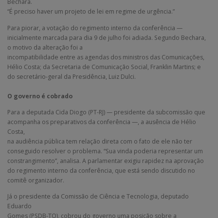
Bechara.
“É preciso haver um projeto de lei em regime de urgência.”
Para piorar, a votação do regimento interno da conferência —
inicialmente marcada para dia 9 de julho foi adiada. Segundo Bechara,
o motivo da alteração foi a
incompatibilidade entre as agendas dos ministros das Comunicações,
Hélio Costa; da Secretaria de Comunicação Social, Franklin Martins; e
do secretário-geral da Presidência, Luiz Dulci.
O governo é cobrado
Para a deputada Cida Diogo (PT-RJ) — presidente da subcomissão que
acompanha os preparativos da conferência —, a ausência de Hélio
Costa,
na audiência pública tem relação direta com o fato de ele não ter
conseguido resolver o problema. “Sua vinda poderia representar um
constrangimento”, analisa. A parlamentar exigiu rapidez na aprovação
do regimento interno da conferência, que está sendo discutido no
comitê organizador.
Já o presidente da Comissão de Ciência e Tecnologia, deputado
Eduardo
Gomes (PSDB-TO), cobrou do governo uma posição sobre a