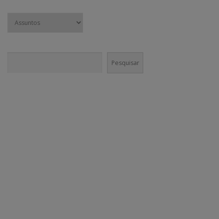
Pesquisar
Pesquisar
CONECTE-SE!
Em nossas mídias sociais você vai encontrar muito mais do que
conteúdo institucional. Nossa equipe é incentivada a divulgar agenda
cultural e boas práticas nos canais da @GaneshaPress.