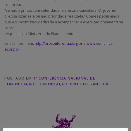
conferência.
“Se não agirmos com celeridade, ela estará cancelada. O governo
precisa dizer se é ou não prioridade realizá-la.” Gomes pediu ainda
que a subcomissão dedicada a acompanhar a execução orçamentária
cobre
respostas do Ministério do Planejamento.
Leia também em:
http://proconferencia.org.br
e
www.comunica-
sc.org.br
POSTADO EM
1ª CONFERÊNCIA NACIONAL DE
COMUNICAÇÃO
,
COMUNICAÇÃO
,
PROJETO GANESHA