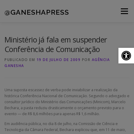
Pular
para
@GANESHAPRESS
Menu
o
conteúdo
A AGÊNCIA
CLIENTES
PORTFÓLIO
Ministério já fala em suspender
Conferência de Comunicação
Ab
NOVIDADES
CONTATOS
PUBLICADO EM
19 DE JULHO DE 2009
POR
AGÊNCIA
GANESHA
Uma suposta escassez de verba pode inviabilizar a realização da
histórica Conferência Nacional de Comunicação. Segundo o advogado e
consultor jurídico do Ministério das Comunicações (Minicom), Marcelo
Bechara, a pasta reduziu drasticamente o orçamento previsto para o
evento — de R$ 8,6 milhões para apenas R$ 1,6 milhão.
Em audiência pública, no dia 8 de julho, na Comissão de Ciência e
Tecnologia da Câmara Federal, Bechara explicou que, em 11 de maio,