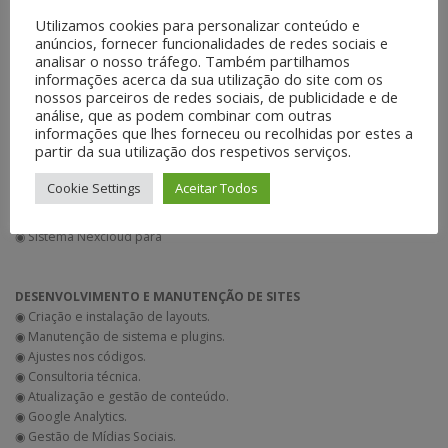
Utilizamos cookies para personalizar conteúdo e
anúncios, fornecer funcionalidades de redes sociais e
analisar o nosso tráfego. Também partilhamos
informações acerca da sua utilização do site com os
nossos parceiros de redes sociais, de publicidade e de
análise, que as podem combinar com outras
informações que lhes forneceu ou recolhidas por estes a
AUTONOMIA DIGITAL
partir da sua utilização dos respetivos serviços.
◉ Consultoria de Web Social Aberta.
◉ Criação e gestão de comunidades.
Cookie Settings
Aceitar Todos
◉ Plataforma para acervos digitais.
◉ SistemaS de mensageria.
◉ Sistema Nexcloud para
DESENVOLVIMENTO E MANUTENÇÃO DE SITES
◉ Criação e instalação de layouts.
◉ Manutenção de sistema e plugins.
◉ Ajustes nos códigos.
◉ Consultoria técnica.
◉ Atualização e gestão de conteúdo.
◉ Google Analytics.
◉ Gestão de Mídias Sociais.