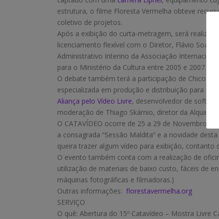
estrutura, o filme Floresta Vermelha obteve recur
coletivo de projetos.
Após a exibição do curta-metragem, será realizad
licenciamento flexível com o Diretor, Flávio Soar
Administrativo Interino da Associação Internaciona
para o Ministério da Cultura entre 2005 e 2007.
O debate também terá a participação de Chico Fag
especializada em produção e distribuição para nov
Aliança pelo Vídeo Livre
, desenvolvedor de software
moderação de Thiago Skárnio, diretor da Alquimídi
O CATAVÍDEO ocorre de 25 a 29 de Novembro na
a consagrada “Sessão Maldita” e a novidade desta 
queira trazer algum vídeo para exibição, contanto
O evento também conta com a realização de oficina
utilização de materiais de baixo custo, fáceis de
máquinas fotográficas e filmadoras.)
Outras informações:
florestavermelha.org
SERVIÇO
O quê: Abertura do 15º Catavídeo – Mostra Livre Ca