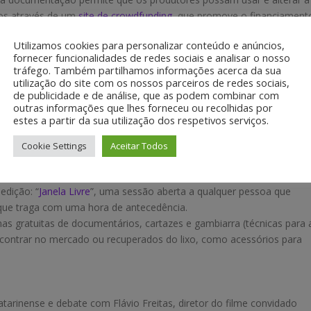
sos através de um
site de crowdfunding
, que promove o financiament
Utilizamos cookies para personalizar conteúdo e anúncios,
o um debate sobre a produção com software livre e formatos de
fornecer funcionalidades de redes sociais e analisar o nosso
es, que além de produtor audiovisual, foi membro do Conselho
tráfego. Também partilhamos informações acerca da sua
l Apertus –
Open Source Cinema
e pesquisador de multimídia em Lin
utilização do site com os nossos parceiros de redes sociais,
de publicidade e de análise, que as podem combinar com
outras informações que lhes forneceu ou recolhidas por
anello, produtor audiovisual e diretor da empresa
FilmesqueVoam
,
estes a partir da sua utilização dos respetivos serviços.
as mídias de conteúdo brasileiro infantil; Pedro Markun, membro da
 livre e ativista pelos dados abertos e pela liberdade na rede;
Cookie Settings
Aceitar Todos
a.org e Coordenador do Pontão Ganesha de Cultura Digital.
Fundação Cultural Badesc
e na
Cinemateca Catarinense
, que abrigar
edição: “
Janela Livre
”, uma sessão aberta a qualquer pessoa que
 que traga com uma hora de antecedência.
s gratuitas de documentários, cartazes e gambiarra (técnicas para 
 encontrar no mercado ou recuperados do lixo, como acessórios para
tarinense e debate com Flávio Freitas, diretor do filme convidado