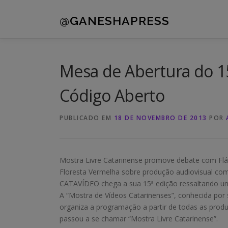
Pular
para
@GANESHAPRESS
o
conteúdo
Mesa de Abertura do 1
Código Aberto
PUBLICADO EM
18 DE NOVEMBRO DE 2013
POR
Mostra Livre Catarinense promove debate com Flávi
Floresta Vermelha sobre produção audiovisual com 
CATAVÍDEO chega a sua 15ª edição ressaltando uma 
A “Mostra de Vídeos Catarinenses”, conhecida por s
organiza a programação a partir de todas as produ
passou a se chamar “Mostra Livre Catarinense”.