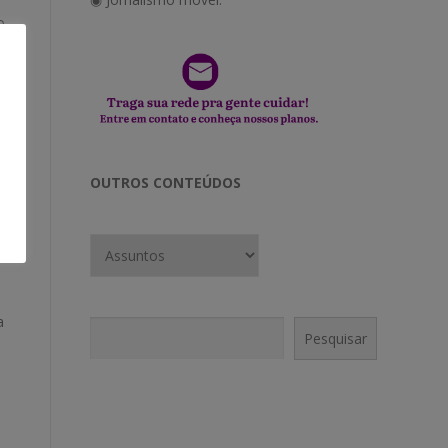
o
ux
OUTROS CONTEÚDOS
á
a
Pesquisar
Pesquisar
CONECTE-SE!