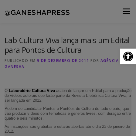
Pular
para
@GANESHAPRESS
Menu
o
conteúdo
A AGÊNCIA
CLIENTES
PORTFÓLIO
Lab Cultura Viva lança mais um Edital
para Pontos de Cultura
Ab
NOVIDADES
CONTATOS
PUBLICADO EM
9 DE DEZEMBRO DE 2011
POR
AGÊNCIA
GANESHA
O
Laboratório Cultura Viva
acaba de lançar um Edital para a produção
de vídeos autorais que farão parte da Revista Eletrônica Cultura Viva, a
ser lançada em 2012.
Podem se candidatar Pontos e Pontões de Cultura de todo o país, que
vão produzir vídeos com temáticas e gêneros livres, com duração entre
quatro e seis minutos.
As inscrições são gratuitas e estarão abertas até o dia 23 de janeiro de
2012.