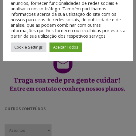
◉ Nutrição de leads.
anúncios, fornecer funcionalidades de redes sociais e
◉ Edição de e-books.
analisar o nosso tráfego. Também partilhamos
◉ Ilustração digital.
informações acerca da sua utilização do site com os
nossos parceiros de redes sociais, de publicidade e de
◉ Pacote de cards.
análise, que as podem combinar com outras
◉ Motion Graphics.
informações que lhes forneceu ou recolhidas por estes a
◉ Web Vídeos.
partir da sua utilização dos respetivos serviços.
◉ Jornalismo móvel.
Cookie Settings
Aceitar Todos
OUTROS CONTEÚDOS