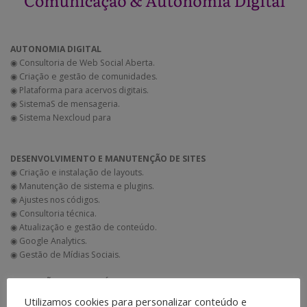
AUTONOMIA DIGITAL
◉ Consultoria de Web Social Aberta.
◉ Criação e gestão de comunidades.
◉ Plataforma para acervos digitais.
◉ SistemaS de mensageria.
◉ Sistema Nexcloud para
DESENVOLVIMENTO E MANUTENÇÃO DE SITES
◉ Criação e instalação de layouts.
◉ Manutenção de sistema e plugins.
◉ Ajustes nos códigos.
◉ Consultoria técnica.
◉ Atualização e gestão de conteúdo.
◉ Google Analytics.
◉ Gestão de Mídias Sociais.
PRODUÇÃO DE CONTEÚDO
◉ Elaboração de textos.
Utilizamos cookies para personalizar conteúdo e