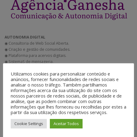
AUTONOMIA DIGITAL
◉ Consultoria de Web Social Aberta.
◉ Criação e gestão de comunidades.
◉ Plataforma para acervos digitais.
◉ SistemaS de mensageria.
◉ Sistema Nexcloud para
Utilizamos cookies para personalizar conteúdo e
anúncios, fornecer funcionalidades de redes sociais e
analisar o nosso tráfego. Também partilhamos
DESENVOLVIMENTO E MANUTENÇÃO DE SITES
informações acerca da sua utilização do site com os
◉ Criação e instalação de layouts.
nossos parceiros de redes sociais, de publicidade e de
◉ Manutenção de sistema e plugins.
análise, que as podem combinar com outras
◉ Ajustes nos códigos.
informações que lhes forneceu ou recolhidas por estes a
◉ Consultoria técnica.
partir da sua utilização dos respetivos serviços.
◉ Atualização e gestão de conteúdo.
◉ Google Analytics.
Cookie Settings
Aceitar Todos
◉ Gestão de Mídias Sociais.