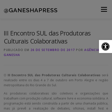
Pular
para
@GANESHAPRESS
Menu
o
conteúdo
A AGÊNCIA
CLIENTES
PORTFÓLIO
III Encontro SUL das Produtoras
Culturais Colaborativas
Ab
NOVIDADES
CONTATOS
PUBLICADO EM
26 DE SETEMBRO DE 2017
POR
AGÊNCIA
GANESHA
O I
II Encontro SUL das Produtoras Culturais Colaborativas
será
realizado entre os dias 4 a 7 de outubro em Porto Alegre e região
metropolitana do Rio Grande do Sul.
As produtoras colaborativas são coletivos e organizações que
trabalham com produção cultural, software livre e economia solidária. A
programação está sendo construída a partir de uma chamada pública,
mas já prevê a realização de debates, oficinas, install fest e