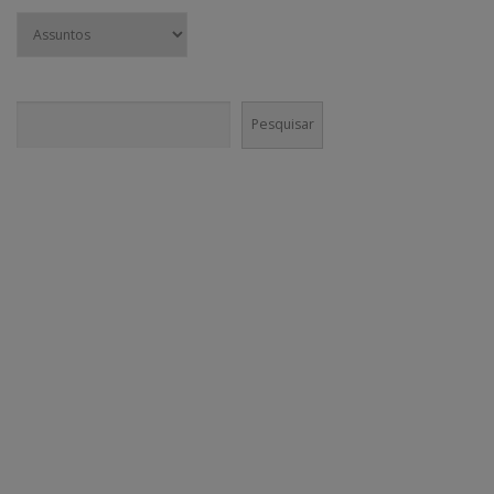
Pesquisar
Pesquisar
CONECTE-SE!
Em nossas mídias sociais você vai encontrar muito mais do que
conteúdo institucional. Nossa equipe é incentivada a divulgar agenda
cultural e boas práticas nos canais da @GaneshaPress.