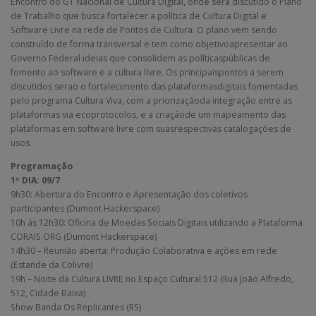
Encontro do GT Nacional de Cultura Digital, onde será discutido o Plano
de Trabalho que busca fortalecer a política de Cultura Digital e
Software Livre na rede de Pontos de Cultura. O plano vem sendo
construído de forma transversal e tem como objetivoapresentar ao
Governo Federal ideias que consolidem as políticaspúblicas de
fomento ao software e a cultura livre. Os principaispontos a serem
discutidos serao o fortalecimento das plataformasdigitais fomentadas
pelo programa Cultura Viva, com a priorizaçãoda integração entre as
plataformas via ecoprotocolos, e a criaçãode um mapeamento das
plataformas em software livre com suasrespectivas catalogações de
usos.
Programação
1º DIA: 09/7
9h30: Abertura do Encontro e Apresentação dos coletivos
participantes (Dumont Hackerspace)
10h às 12h30: Oficina de Moedas Sociais Digitais utilizando a Plataforma
CORAIS.ORG (Dumont Hackerspace)
14h30 – Reunião aberta: Produção Colaborativa e ações em rede
(Estande da Colivre)
19h – Noite da Cultura LIVRE no Espaço Cultural 512 (Rua João Alfredo,
512, Cidade Baixa)
Show Banda Os Replicantes (RS)