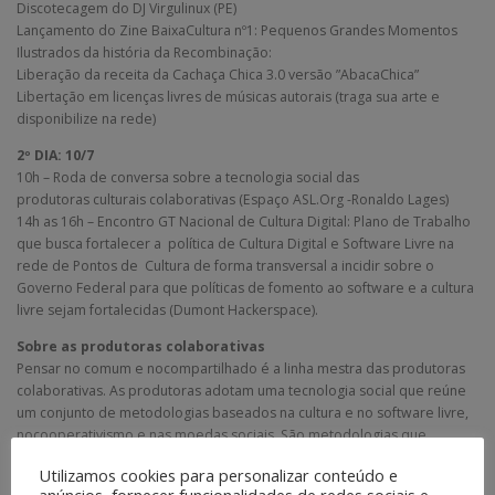
Discotecagem do DJ Virgulinux (PE)
Lançamento do Zine BaixaCultura nº1: Pequenos Grandes Momentos
Ilustrados da história da Recombinação:
Liberação da receita da Cachaça Chica 3.0 versão ”AbacaChica”
Libertação em licenças livres de músicas autorais (traga sua arte e
disponibilize na rede)
2º DIA: 10/7
10h – Roda de conversa sobre a tecnologia social das
produtoras culturais colaborativas (Espaço ASL.Org -Ronaldo Lages)
14h as 16h – Encontro GT Nacional de Cultura Digital: Plano de Trabalho
que busca fortalecer a política de Cultura Digital e Software Livre na
rede de Pontos de Cultura de forma transversal a incidir sobre o
Governo Federal para que políticas de fomento ao software e a cultura
livre sejam fortalecidas (Dumont Hackerspace).
Sobre as produtoras colaborativas
Pensar no comum e nocompartilhado é a linha mestra das produtoras
colaborativas. As produtoras adotam uma tecnologia social que reúne
um conjunto de metodologias baseados na cultura e no software livre,
nocooperativismo e nas moedas sociais. São metodologias que
começarama ser estudadas em 2006, nos pontos de cultura do
Utilizamos cookies para personalizar conteúdo e
Quilombo do Sopapoe da Biblioteca do Fórum Social Mundial em Porto
anúncios, fornecer funcionalidades de redes sociais e