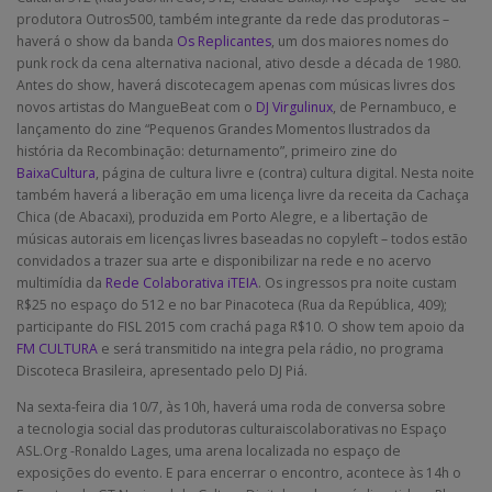
produtora Outros500, também integrante da rede das produtoras –
haverá o show da banda
Os Replicantes
, um dos maiores nomes do
punk rock da cena alternativa nacional, ativo desde a década de 1980.
Antes do show, haverá discotecagem apenas com músicas livres dos
novos artistas do MangueBeat com o
DJ Virgulinux
, de Pernambuco, e
lançamento do zine “Pequenos Grandes Momentos Ilustrados da
história da Recombinação: deturnamento”, primeiro zine do
BaixaCultura
, página de cultura livre e (contra) cultura digital. Nesta noite
também haverá a liberação em uma licença livre da receita da Cachaça
Chica (de Abacaxi), produzida em Porto Alegre, e a libertação de
músicas autorais em licenças livres baseadas no copyleft – todos estão
convidados a trazer sua arte e disponibilizar na rede e no acervo
multimídia da
Rede Colaborativa iTEIA
. Os ingressos pra noite custam
R$25 no espaço do 512 e no bar Pinacoteca (Rua da República, 409);
participante do FISL 2015 com crachá paga R$10. O show tem apoio da
FM CULTURA
e será transmitido na integra pela rádio, no programa
Discoteca Brasileira, apresentado pelo DJ Piá.
Na sexta-feira dia 10/7, às 10h, haverá uma roda de conversa sobre
a tecnologia social das produtoras culturaiscolaborativas no Espaço
ASL.Org -Ronaldo Lages, uma arena localizada no espaço de
exposições do evento. E para encerrar o encontro, acontece às 14h o