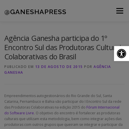
Pular
para
@GANESHAPRESS
Menu
o
conteúdo
A AGÊNCIA
CLIENTES
PORTFÓLIO
Agência Ganesha participa do 1º
Encontro Sul das Produtoras Culturais
Ab
Colaborativas do Brasil
NOVIDADES
CONTATOS
PUBLICADO EM
13 DE AGOSTO DE 2015
POR
AGÊNCIA
GANESHA
Empreendimentos autogestionários do Rio Grande do Sul, Santa
Catarina, Pernambuco e Bahia vão participar do I Encontro Sul da rede
das Produtoras Colaborativas na edição 2015 do
Fórum Internacional
do Software Livre
. O objetivo do encontro é fortalecer as produtoras
culturais que utilizam esta metodologia, bem como integrar ações das
produtoras com outros grupos que queiram se integrar e participar da