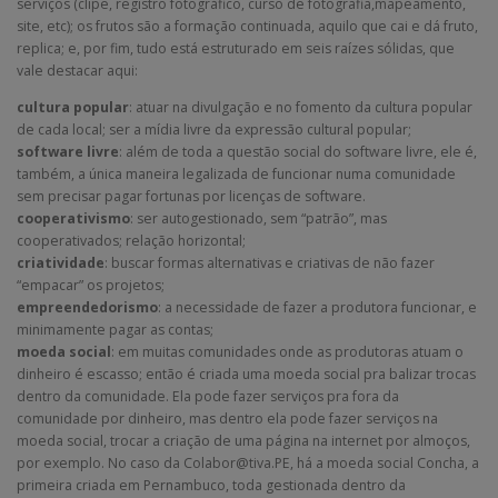
serviços (clipe, registro fotográfico, curso de fotografia,mapeamento,
site, etc); os frutos são a formação continuada, aquilo que cai e dá fruto,
replica; e, por fim, tudo está estruturado em seis raízes sólidas, que
vale destacar aqui:
cultura popular
: atuar na divulgação e no fomento da cultura popular
de cada local; ser a mídia livre da expressão cultural popular;
software livre
: além de toda a questão social do software livre, ele é,
também, a única maneira legalizada de funcionar numa comunidade
sem precisar pagar fortunas por licenças de software.
cooperativismo
: ser autogestionado, sem “patrão”, mas
cooperativados; relação horizontal;
criatividade
: buscar formas alternativas e criativas de não fazer
“empacar” os projetos;
empreendedorismo
: a necessidade de fazer a produtora funcionar, e
minimamente pagar as contas;
moeda social
: em muitas comunidades onde as produtoras atuam o
dinheiro é escasso; então é criada uma moeda social pra balizar trocas
dentro da comunidade. Ela pode fazer serviços pra fora da
comunidade por dinheiro, mas dentro ela pode fazer serviços na
moeda social, trocar a criação de uma página na internet por almoços,
por exemplo. No caso da Colabor@tiva.PE, há a moeda social Concha, a
primeira criada em Pernambuco, toda gestionada dentro da