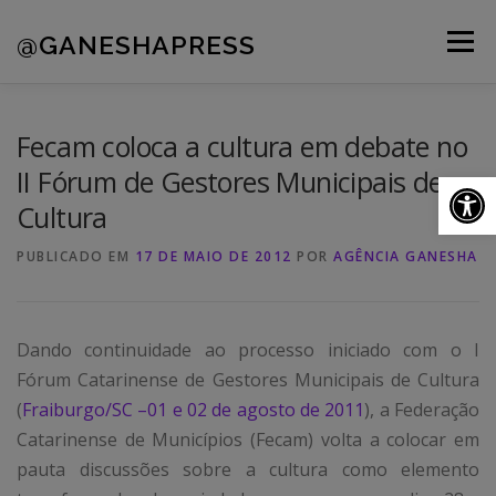
Pular
para
@GANESHAPRESS
Menu
o
conteúdo
A AGÊNCIA
CLIENTES
PORTFÓLIO
Fecam coloca a cultura em debate no
II Fórum de Gestores Municipais de
Ab
Cultura
NOVIDADES
CONTATOS
PUBLICADO EM
17 DE MAIO DE 2012
POR
AGÊNCIA GANESHA
Dando continuidade ao processo iniciado com o I
Fórum Catarinense de Gestores Municipais de Cultura
(
Fraiburgo/SC –01 e 02 de agosto de 2011
), a Federação
Catarinense de Municípios (Fecam) volta a colocar em
pauta discussões sobre a cultura como elemento