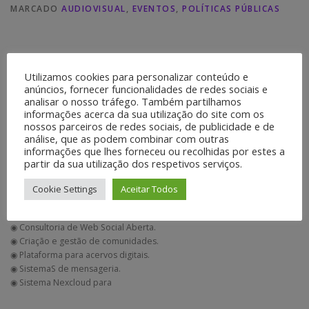
MARCADO
AUDIOVISUAL
,
EVENTOS
,
POLÍTICAS PÚBLICAS
Utilizamos cookies para personalizar conteúdo e
anúncios, fornecer funcionalidades de redes sociais e
analisar o nosso tráfego. Também partilhamos
informações acerca da sua utilização do site com os
nossos parceiros de redes sociais, de publicidade e de
análise, que as podem combinar com outras
informações que lhes forneceu ou recolhidas por estes a
partir da sua utilização dos respetivos serviços.
Cookie Settings
Aceitar Todos
AUTONOMIA DIGITAL
◉ Consultoria de Web Social Aberta.
◉ Criação e gestão de comunidades.
◉ Plataforma para acervos digitais.
◉ SistemaS de mensageria.
◉ Sistema Nexcloud para