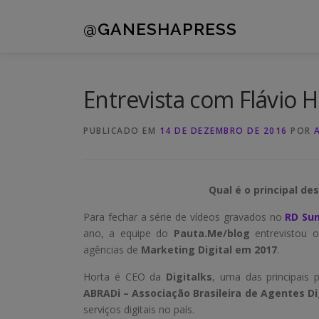
Pular
para
@GANESHAPRESS
o
conteúdo
Entrevista com Flávio H
PUBLICADO EM
14 DE DEZEMBRO DE 2016
POR
Qual é o principal de
Para fechar a série de vídeos gravados no
RD Su
ano, a equipe do
Pauta.Me/blog
entrevistou o
agências de
Marketing Digital
em
2017
.
Horta é CEO da
Digitalks
, uma das principais 
ABRADi – Associação Brasileira de Agentes Di
serviços digitais no país.