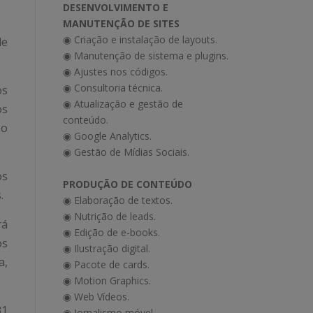
DESENVOLVIMENTO E
MANUTENÇÃO DE SITES
◉ Criação e instalação de layouts.
de
◉ Manutenção de sistema e plugins.
◉ Ajustes nos códigos.
◉ Consultoria técnica.
os
◉ Atualização e gestão de
os
conteúdo.
ão
◉ Google Analytics.
◉ Gestão de Mídias Sociais.
os
PRODUÇÃO DE CONTEÚDO
.
◉ Elaboração de textos.
◉ Nutrição de leads.
rá
◉ Edição de e-books.
os
◉ Ilustração digital.
a,
◉ Pacote de cards.
◉ Motion Graphics.
◉ Web Vídeos.
31
◉ Jornalismo móvel.