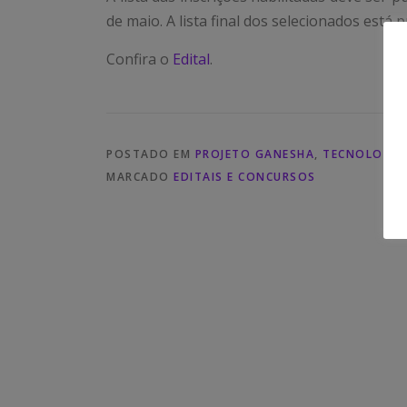
de maio. A lista final dos selecionados está p
Confira o
Edital
.
POSTADO EM
PROJETO GANESHA
,
TECNOLOGIA
MARCADO
EDITAIS E CONCURSOS