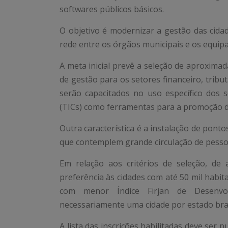
softwares públicos básicos.
O objetivo é modernizar a gestão das cida
rede entre os órgãos municipais e os equipa
A meta inicial prevê a seleção de aproxima
de gestão para os setores financeiro, tribu
serão capacitados no uso específico dos
(TICs) como ferramentas para a promoção d
Outra característica é a instalação de ponto
que contemplem grande circulação de pessoas
Em relação aos critérios de seleção, de
preferência às cidades com até 50 mil habit
com menor Índice Firjan de Desenvolv
necessariamente uma cidade por estado bras
A lista das inscrições habilitadas deve ser 