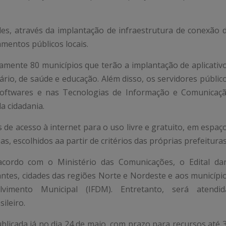
des, através da implantação de infraestrutura de conexão 
mentos públicos locais.
damente 80 municípios que terão a implantação de aplicativ
tário, de saúde e educação. Além disso, os servidores públic
 softwares e nas Tecnologias de Informação e Comunicaç
a cidadania.
s de acesso à internet para o uso livre e gratuito, em espaç
, escolhidos aa partir de critérios das próprias prefeituras
 acordo com o Ministério das Comunicações, o Edital da
antes, cidades das regiões Norte e Nordeste e aos municípi
imento Municipal (IFDM). Entretanto, será atendid
ileiro.
publicada já no dia 24 de maio, com prazo para recursos até 