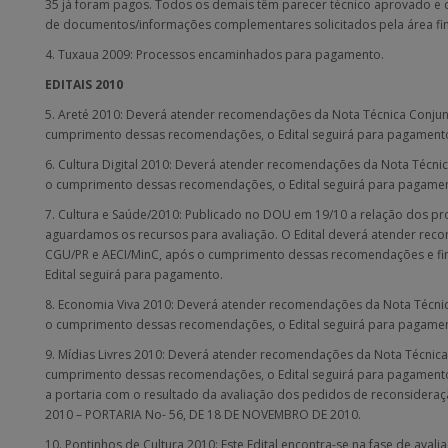
35 já foram pagos. Todos os demais têm parecer técnico aprovado e 
de documentos/informações complementares solicitados pela área fin
4. Tuxaua 2009: Processos encaminhados para pagamento.
EDITAIS 2010
5. Areté 2010: Deverá atender recomendações da Nota Técnica Conjun
cumprimento dessas recomendações, o Edital seguirá para pagament
6. Cultura Digital 2010: Deverá atender recomendações da Nota Técni
o cumprimento dessas recomendações, o Edital seguirá para pagame
7. Cultura e Saúde/2010: Publicado no DOU em 19/10 a relação dos proj
aguardamos os recursos para avaliação. O Edital deverá atender rec
CGU/PR e AECI/MinC, após o cumprimento dessas recomendações e fin
Edital seguirá para pagamento.
8. Economia Viva 2010: Deverá atender recomendações da Nota Técni
o cumprimento dessas recomendações, o Edital seguirá para pagame
9. Mídias Livres 2010: Deverá atender recomendações da Nota Técnic
cumprimento dessas recomendações, o Edital seguirá para pagamento
a portaria com o resultado da avaliação dos pedidos de reconsider
2010 – PORTARIA No- 56, DE 18 DE NOVEMBRO DE 2010.
10. Pontinhos de Cultura 2010: Este Edital encontra-se na fase de ava