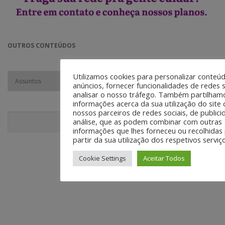
OUTROS CONTEÚDOS
Utilizamos cookies para personalizar conteú
anúncios, fornecer funcionalidades de redes s
analisar o nosso tráfego. Também partilham
informações acerca da sua utilização do site
nossos parceiros de redes sociais, de publici
Pesquisar
análise, que as podem combinar com outras
Pesquisar
informações que lhes forneceu ou recolhidas 
partir da sua utilização dos respetivos serviç
CONECTE-SE!
Cookie Settings
Aceitar Todos
Em nossas mídias sociais você vai encontrar muito mais do que
conteúdo institucional. Nossa equipe é incentivada a divulgar agenda
cultural e boas práticas nos canais da @GaneshaPress.