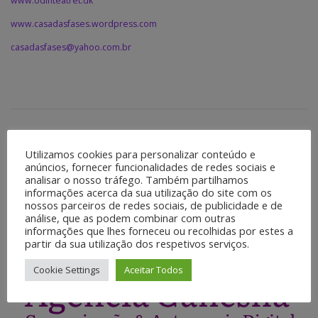
www.odinteatret.dk
www.casadasfases.wordpress.com
casadasfases@yahoo.com.br
POSTADO EM
PROJETO GANESHA
Utilizamos cookies para personalizar conteúdo e
MARCADO
PONTOS DE CULTURA
anúncios, fornecer funcionalidades de redes sociais e
analisar o nosso tráfego. Também partilhamos
informações acerca da sua utilização do site com os
nossos parceiros de redes sociais, de publicidade e de
análise, que as podem combinar com outras
informações que lhes forneceu ou recolhidas por estes a
partir da sua utilização dos respetivos serviços.
Cookie Settings
Aceitar Todos