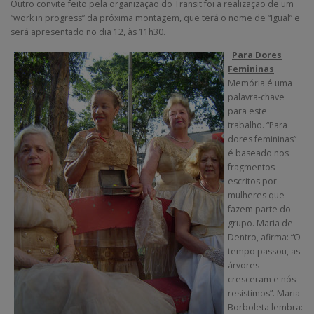
Outro convite feito pela organização do Transit foi a realização de um
“work in progress” da próxima montagem, que terá o nome de “Igual” e
será apresentado no dia 12, às 11h30.
Para Dores
Femininas
Memória é uma
palavra-chave
para este
trabalho. “Para
dores femininas”
é baseado nos
fragmentos
escritos por
mulheres que
fazem parte do
grupo. Maria de
Dentro, afirma: “O
tempo passou, as
árvores
cresceram e nós
resistimos”. Maria
Borboleta lembra: