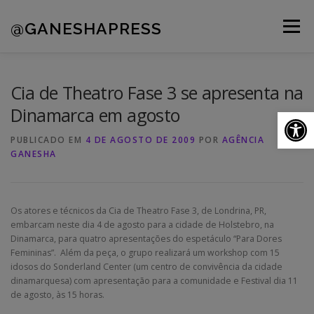
Pular
para
@GANESHAPRESS
Menu
o
conteúdo
A AGÊNCIA
CLIENTES
PORTFÓLIO
Cia de Theatro Fase 3 se apresenta na
Dinamarca em agosto
Ab
NOVIDADES
CONTATOS
PUBLICADO EM
4 DE AGOSTO DE 2009
POR
AGÊNCIA
GANESHA
Os atores e técnicos da Cia de Theatro Fase 3, de Londrina, PR,
embarcam neste dia 4 de agosto para a cidade de Holstebro, na
Dinamarca, para quatro apresentações do espetáculo “Para Dores
Femininas”. Além da peça, o grupo realizará um workshop com 15
idosos do Sonderland Center (um centro de convivência da cidade
dinamarquesa) com apresentação para a comunidade e Festival dia 11
de agosto, às 15 horas.