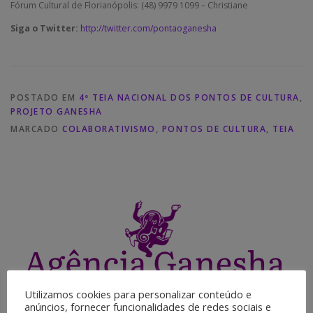
Fórum Cultural de Florianópolis: (48) 9979 1099 – Christiane
Siga o Twitter:
http://twitter.com/pontaoganesha
POSTADO EM
4ª TEIA NACIONAL DOS PONTOS DE CULTURA
,
PROJETO GANESHA
MARCADO
COLABORATIVISMO
,
PONTOS DE CULTURA
,
TEIA
Utilizamos cookies para personalizar conteúdo e
anúncios, fornecer funcionalidades de redes sociais e