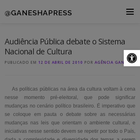
Pular
para
@GANESHAPRESS
Menu
o
conteúdo
A AGÊNCIA
CLIENTES
PORTFÓLIO
Audiência Pública debate o Sistema
Nacional de Cultura
Ab
NOVIDADES
CONTATOS
PUBLICADO EM
12 DE ABRIL DE 2010
POR
AGÊNCIA GANESHA
As políticas públicas na área da cultura voltam à cena
nesse momento pré-eleitoral, que pode significar
mudanças no cenário político brasileiro. É imperativo que
se coloque em pauta o debate sobre as necessárias
mudanças nas leis que orientam o ambiente cultural, e
iniciativas nesse sentido devem se repetir por todo o País,
dada a complexidade e diversidade dos temas a serem