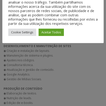
analisar o nosso tráfego. Também partilhamos
informações acerca da sua utilização do site com os
AUTONOMIA DIGITAL
nossos parceiros de redes sociais, de publicidade e de
◉ Consultoria de Web Social Aberta.
análise, que as podem combinar com outras
◉ Criação e gestão de comunidades.
informações que lhes forneceu ou recolhidas por estes a
◉ Plataforma para acervos digitais.
partir da sua utilização dos respetivos serviços.
◉ SistemaS de mensageria.
◉ Sistema Nexcloud para
Cookie Settings
Aceitar Todos
DESENVOLVIMENTO E MANUTENÇÃO DE SITES
◉ Criação e instalação de layouts.
◉ Manutenção de sistema e plugins.
◉ Ajustes nos códigos.
◉ Consultoria técnica.
◉ Atualização e gestão de conteúdo.
◉ Google Analytics.
◉ Gestão de Mídias Sociais.
PRODUÇÃO DE CONTEÚDO
◉ Elaboração de textos.
◉ Nutrição de leads.
◉ Edição de e-books.