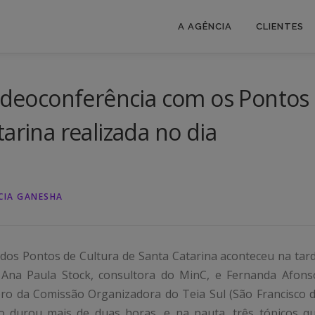
A AGÊNCIA
CLIENTES
videoconferência com os Pontos
arina realizada no dia
CIA GANESHA
 dos Pontos de Cultura de Santa Catarina aconteceu na tar
 Ana Paula Stock, consultora do MinC, e Fernanda Afons
o da Comissão Organizadora do Teia Sul (São Francisco 
ão durou mais de duas horas, e na pauta, três tópicos q