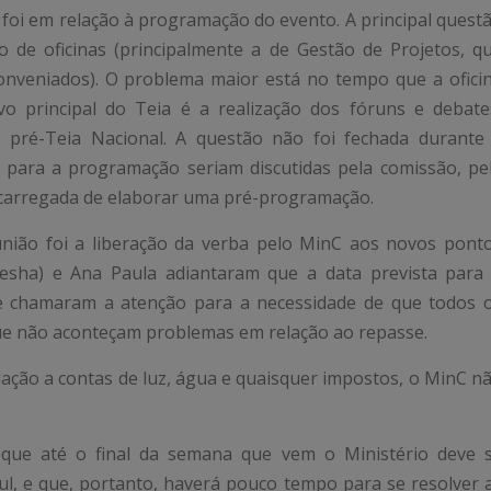
 foi em relação à programação do evento. A principal quest
o de oficinas (principalmente a de Gestão de Projetos, q
onveniados). O problema maior está no tempo que a ofici
o principal do Teia é a realização dos fóruns e debate
 pré-Teia Nacional. A questão não foi fechada durante
s para a programação seriam discutidas pela comissão, pe
 encarregada de elaborar uma pré-programação.
eunião foi a liberação da verba pelo MinC aos novos pont
esha) e Ana Paula adiantaram que a data prevista para
 e chamaram a atenção para a necessidade de que todos 
ue não aconteçam problemas em relação ao repasse.
ção a contas de luz, água e quaisquer impostos, o MinC n
o que até o final da semana que vem o Ministério deve 
ul, e que, portanto, haverá pouco tempo para se resolver 