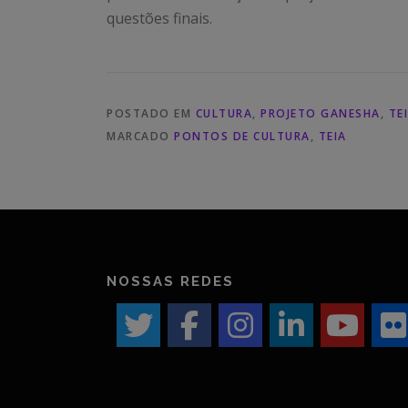
questões finais.
POSTADO EM
CULTURA
,
PROJETO GANESHA
,
TE
MARCADO
PONTOS DE CULTURA
,
TEIA
NOSSAS REDES