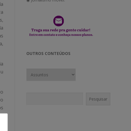
la
ra
s,
la
as
a,
OUTROS CONTEÚDOS
ia
eu
do
Pesquisar
Pesquisar
do
os
te
CONECTE-SE!
or