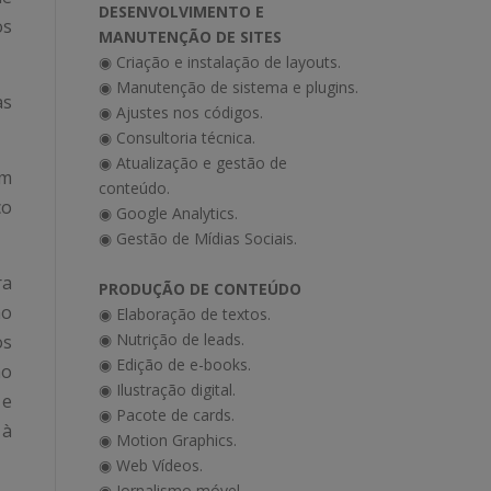
DESENVOLVIMENTO E
os
MANUTENÇÃO DE SITES
◉ Criação e instalação de layouts.
◉ Manutenção de sistema e plugins.
as
◉ Ajustes nos códigos.
◉ Consultoria técnica.
◉ Atualização e gestão de
em
conteúdo.
ço
◉ Google Analytics.
◉ Gestão de Mídias Sociais.
ra
PRODUÇÃO DE CONTEÚDO
mo
◉ Elaboração de textos.
◉ Nutrição de leads.
os
◉ Edição de e-books.
ão
◉ Ilustração digital.
 e
◉ Pacote de cards.
 à
◉ Motion Graphics.
◉ Web Vídeos.
◉ Jornalismo móvel.