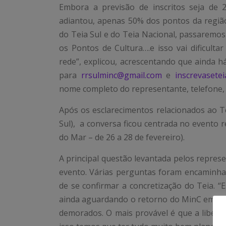
Embora a previsão de inscritos seja de
adiantou, apenas 50% dos pontos da região
do Teia Sul e do Teia Nacional, passaremo
os Pontos de Cultura….e isso vai dificult
rede”, explicou, acrescentando que ainda h
para
rrsulminc@gmail.com
e
inscrevasete
nome completo do representante, telefone, e
Após os esclarecimentos relacionados ao Te
Sul), a conversa ficou centrada no evento 
do Mar – de 26 a 28 de fevereiro).
A principal questão levantada pelos represe
evento. Várias perguntas foram encaminhad
de se confirmar a concretização do Teia. 
ainda aguardando o retorno do MinC em re
demorados. O mais provável é que a libera