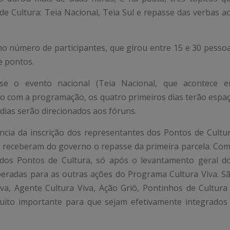
e Cultura: Teia Nacional, Teia Sul e repasse das verbas a
no número de participantes, que girou entre 15 e 30 pesso
e pontos.
-se o evento nacional (Teia Nacional, que acontece 
rdo com a programação, os quatro primeiros dias terão espa
s dias serão direcionados aos fóruns.
cia da inscrição dos representantes dos Pontos de Cultu
 receberam do governo o repasse da primeira parcela. Co
 dos Pontos de Cultura, só após o levantamento geral d
iberadas para as outras ações do Programa Cultura Viva. S
iva, Agente Cultura Viva, Ação Griô, Pontinhos de Cultura
muito importante para que sejam efetivamente integrados