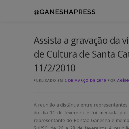
Pular
para
@GANESHAPRESS
o
conteúdo
Assista a gravação da 
de Cultura de Santa Cat
11/2/2010
PUBLICADO EM
2 DE MARÇO DE 2010
POR
AGÊN
A reunião a distância entre representantes
do dia 11 de fevereiro e foi mediada por
representante do Pontão Ganesha e membr
Sul/SC, de 26 a 28 de fevereiro). A reuni