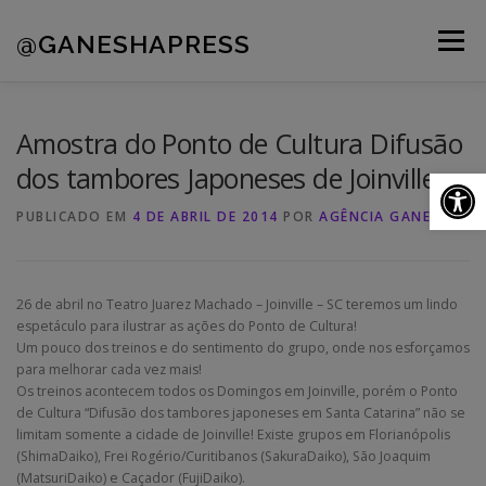
Pular
para
@GANESHAPRESS
Menu
o
conteúdo
A AGÊNCIA
CLIENTES
PORTFÓLIO
Amostra do Ponto de Cultura Difusão
dos tambores Japoneses de Joinville
Ab
NOVIDADES
CONTATOS
PUBLICADO EM
4 DE ABRIL DE 2014
POR
AGÊNCIA GANESHA
26 de abril no Teatro Juarez Machado – Joinville – SC teremos um lindo
espetáculo para ilustrar as ações do Ponto de Cultura!
Um pouco dos treinos e do sentimento do grupo, onde nos esforçamos
para melhorar cada vez mais!
Os treinos acontecem todos os Domingos em Joinville, porém o Ponto
de Cultura “Difusão dos tambores japoneses em Santa Catarina” não se
limitam somente a cidade de Joinville! Existe grupos em Florianópolis
(ShimaDaiko), Frei Rogério/Curitibanos (SakuraDaiko), São Joaquim
(MatsuriDaiko) e Caçador (FujiDaiko).