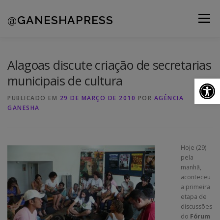
Pular
para
@GANESHAPRESS
Menu
o
conteúdo
A AGÊNCIA
CLIENTES
PORTFÓLIO
Alagoas discute criação de secretarias
municipais de cultura
Ab
NOVIDADES
CONTATOS
PUBLICADO EM
29 DE MARÇO DE 2010
POR
AGÊNCIA
GANESHA
Hoje (29)
pela
manhã,
aconteceu
a primeira
etapa de
discussões
do
Fórum