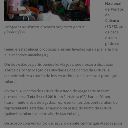
Nacional
de Pontos
de
Cultura
(FNPC)
, on
Delegados de Alagoas discutem propostas para a
plenária final
de cada
estado
pôde se
reunir e estabelecer propostas a serem levadas para a plenária final,
que acontece amanhã (30).
Um dos estados participantes foi Alagoas, que trouxe a discussão
acerca da consolidação das atividades dos Pontos de Cultura e
também sobre a criação de leis específicas de incentivo à produção
cultural.
Ao todo, 48 Pontos de Cultura do estado de Alagoas se fizeram
presentes na
Teia Brasil 2010
, em Fortaleza (CE). Para o Fórum,
ficaram vinte e seis delegados, representantes dos pontos, além do
representante estadual, Amaurício de Jesus, do Ponto de Cultura
Quilombo Cultural dos Orixás, de Maceió (AL).
De acordo com Amaurício de Jesus, o debate central que Alagoas puxa