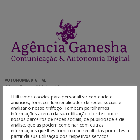
AUTONOMIA DIGITAL
◉ Consultoria de Web Social Aberta.
◉ Criação e gestão de comunidades.
Utilizamos cookies para personalizar conteúdo e
◉ Plataforma para acervos digitais.
anúncios, fornecer funcionalidades de redes sociais e
◉ SistemaS de mensageria.
analisar o nosso tráfego. Também partilhamos
◉ Sistema Nexcloud para
informações acerca da sua utilização do site com os
nossos parceiros de redes sociais, de publicidade e de
análise, que as podem combinar com outras
informações que lhes forneceu ou recolhidas por estes a
DESENVOLVIMENTO E MANUTENÇÃO DE SITES
partir da sua utilização dos respetivos serviços.
◉ Criação e instalação de layouts.