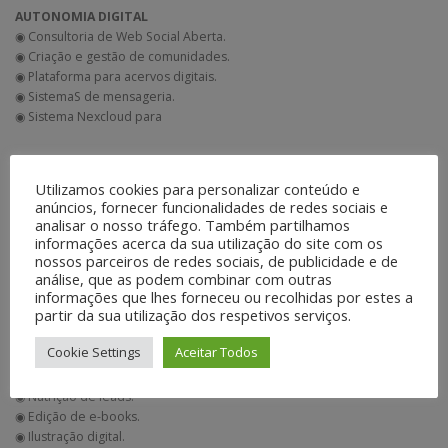
AUTONOMIA DIGITAL
◉ Consultoria de Web Social Aberta.
◉ Criação e gestão de comunidades.
◉ Plataforma para acervos digitais.
◉ SistemaS de mensageria.
◉ Sistema Nexcloud para
DESENVOLVIMENTO E MANUTENÇÃO DE SITES
Utilizamos cookies para personalizar conteúdo e
◉ Criação e instalação de layouts.
anúncios, fornecer funcionalidades de redes sociais e
◉ Manutenção de sistema e plugins.
analisar o nosso tráfego. Também partilhamos
◉ Ajustes nos códigos.
informações acerca da sua utilização do site com os
◉ Consultoria técnica.
nossos parceiros de redes sociais, de publicidade e de
◉ Atualização e gestão de conteúdo.
análise, que as podem combinar com outras
informações que lhes forneceu ou recolhidas por estes a
◉ Google Analytics.
partir da sua utilização dos respetivos serviços.
◉ Gestão de Mídias Sociais.
Cookie Settings
Aceitar Todos
PRODUÇÃO DE CONTEÚDO
◉ Elaboração de textos.
◉ Nutrição de leads.
◉ Edição de e-books.
◉ Ilustração digital.