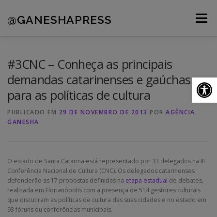
Pular
para
@GANESHAPRESS
Menu
o
conteúdo
A AGÊNCIA
CLIENTES
PORTFÓLIO
#3CNC – Conheça as principais
demandas catarinenses e gaúchas
Ab
para as políticas de cultura
NOVIDADES
CONTATOS
PUBLICADO EM
29 DE NOVEMBRO DE 2013
POR
AGÊNCIA
GANESHA
O estado de Santa Catarina está representado por 33 delegados na III
Conferência Nacional de Cultura (CNC). Os delegados catarinenses
defenderão as 17 propostas definidas na
etapa estadual
de debates,
realizada em Florianópolis com a presença de 514 gestores culturais
que discutiram as políticas de cultura das suas cidades e no estado em
93 fóruns ou conferências municipais.