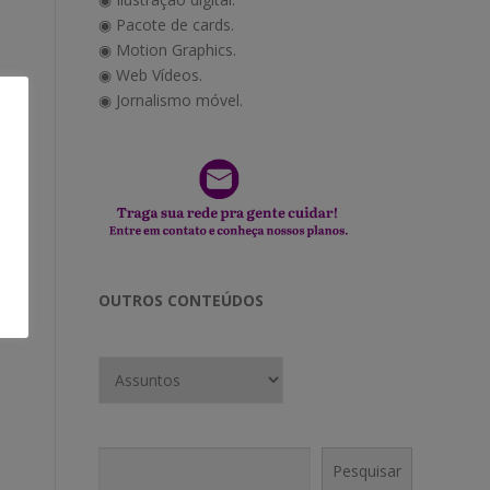
◉ Pacote de cards.
◉ Motion Graphics.
◉ Web Vídeos.
◉ Jornalismo móvel.
OUTROS CONTEÚDOS
Pesquisar
Pesquisar