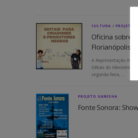
CULTURA
/
PROJETO 
Oficina sobre 
Florianópolis
A Representação Region
Editais do Ministério d
segunda-feira, …
PROJETO GANESHA
Fonte Sonora: Shows