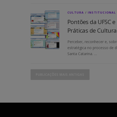
CULTURA
/
INSTITUCIONAL
Pontões da UFSC e
Práticas de Cultura
Perceber, reconhecer e, sobr
estratégica no processo de 
Santa Catarina. …
N
PUBLICAÇÕES MAIS ANTIGAS
a
v
e
g