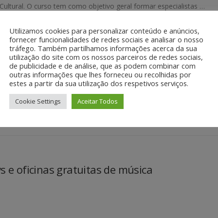
Cultural. O curso tem como objetivo geral formar especialistas …
Utilizamos cookies para personalizar conteúdo e anúncios,
fornecer funcionalidades de redes sociais e analisar o nosso
GANESHA
tráfego. Também partilhamos informações acerca da sua
os Editais voltados a comunidade negra em
utilização do site com os nossos parceiros de redes sociais,
de publicidade e de análise, que as podem combinar com
outras informações que lhes forneceu ou recolhidas por
estes a partir da sua utilização dos respetivos serviços.
al Sul do Ministério da Cultura convida para a Oficina sobre os 5
Cookie Settings
Aceitar Todos
a Cultura voltados a produtores e criadores negros a ser realizada
 e oficinas gratuitas de música