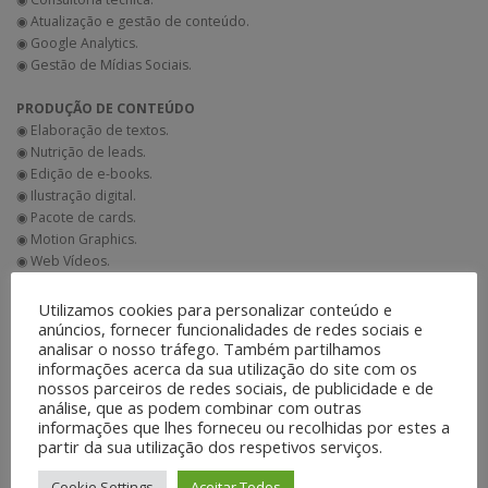
◉ Atualização e gestão de conteúdo.
◉ Google Analytics.
◉ Gestão de Mídias Sociais.
PRODUÇÃO DE CONTEÚDO
◉ Elaboração de textos.
◉ Nutrição de leads.
◉ Edição de e-books.
◉ Ilustração digital.
◉ Pacote de cards.
◉ Motion Graphics.
◉ Web Vídeos.
◉ Jornalismo móvel.
Utilizamos cookies para personalizar conteúdo e
anúncios, fornecer funcionalidades de redes sociais e
analisar o nosso tráfego. Também partilhamos
informações acerca da sua utilização do site com os
nossos parceiros de redes sociais, de publicidade e de
análise, que as podem combinar com outras
informações que lhes forneceu ou recolhidas por estes a
partir da sua utilização dos respetivos serviços.
Cookie Settings
Aceitar Todos