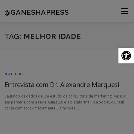
Pular
para
@GANESHAPRESS
Menu
o
conteúdo
A AGÊNCIA
CLIENTES
PORTFÓLIO
TAG:
MELHOR IDADE
Ab
NOVIDADES
CONTATOS
NOTÍCIAS
Entrevista com Dr. Alexandre Marquesi
Segundo os dados de um estudo da consultoria de marketing Hype60+
em parceria com a rede Aging 2.0 e a plataforma Pipe Social, o Brasil
conta com aproximadamente 30 milhões …