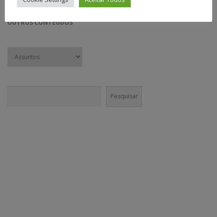
OUTROS CONTEÚDOS
Pesquisar
Pesquisar
CONECTE-SE!
Em nossas mídias sociais você vai encontrar muito mais do que
conteúdo institucional. Nossa equipe é incentivada a divulgar agenda
cultural e boas práticas nos canais da @GaneshaPress.