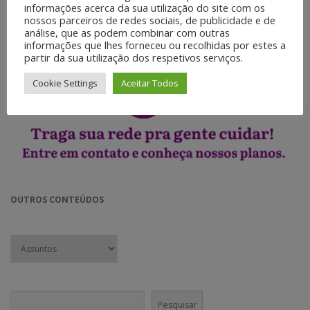
informações acerca da sua utilização do site com os
◉ Motion Graphics.
nossos parceiros de redes sociais, de publicidade e de
◉ Web Vídeos.
análise, que as podem combinar com outras
◉ Jornalismo móvel.
informações que lhes forneceu ou recolhidas por estes a
partir da sua utilização dos respetivos serviços.
Cookie Settings
Aceitar Todos
OUTROS CONTEÚDOS
Pesquisar
Pesquisar