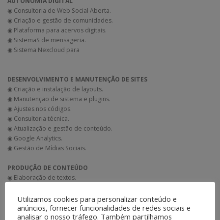
AUTONOMIA DIGITAL
◉ Consultoria de Web Social Aberta.
◉ Criação e gestão de comunidades.
◉ Plataforma para acervos digitais.
◉ SistemaS de mensageria.
◉ Sistema Nexcloud para
DESENVOLVIMENTO E MANUTENÇÃO DE SITES
◉ Criação e instalação de layouts.
◉ Manutenção de sistema e plugins.
◉ Ajustes nos códigos.
◉ Consultoria técnica.
◉ Atualização e gestão de conteúdo.
◉ Google Analytics.
◉ Gestão de Mídias Sociais.
PRODUÇÃO DE CONTEÚDO
◉ Elaboração de textos.
◉ Nutrição de leads.
◉ Edição de e-books.
Utilizamos cookies para personalizar conteúdo e
◉ Ilustração digital.
anúncios, fornecer funcionalidades de redes sociais e
analisar o nosso tráfego. Também partilhamos
◉ Pacote de cards.