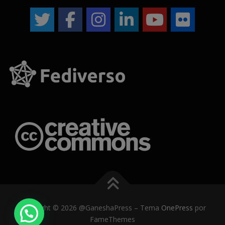
Copyright © 2026 @GaneshaPress
–
Tema
OnePress
por
FameThemes