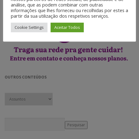
◉ Web Vídeos.
análise, que as podem combinar com outras
◉ Jornalismo móvel.
informações que lhes forneceu ou recolhidas por estes a
partir da sua utilização dos respetivos serviços.
Cookie Settings
Aceitar Todos
OUTROS CONTEÚDOS
Pesquisar
Pesquisar